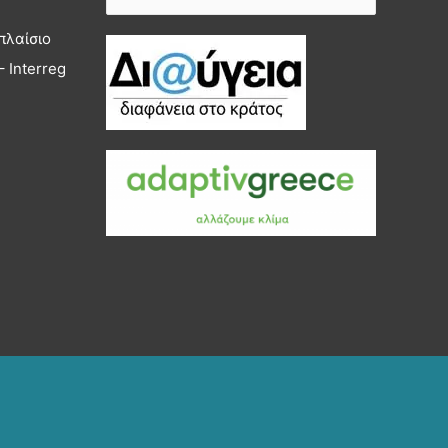
για:
πλαίσιο
 Interreg