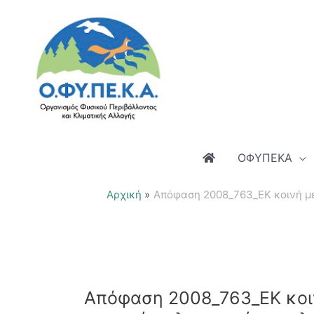
Μετάβαση
στο
περιεχόμενο
ΟΦΥΠΕΚΑ
Αρχική
Απόφαση 2008_763_ΕΚ κοινή με
Απόφαση 2008_763_ΕΚ κοιν