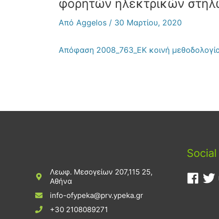
φορητών ηλεκτρικών στηλ
Από
Aggelos
/
30 Μαρτίου, 2020
Απόφαση 2008_763_ΕΚ κοινή μεθοδολογία
Social
Λεωφ. Μεσογείων 207,115 25,
Αθήνα
info-ofypeka@prv.ypeka.gr
+30 2108089271