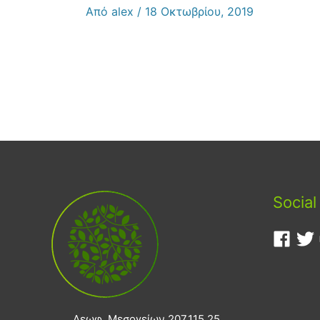
Από
alex
/
18 Οκτωβρίου, 2019
Social
Λεωφ. Μεσογείων 207,115 25,