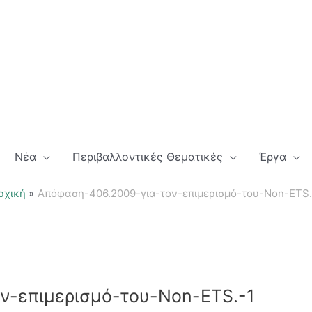
Νέα
Περιβαλλοντικές Θεματικές
Έργα
ρχική
Απόφαση-406.2009-για-τον-επιμερισμό-του-Non-ETS.
ν-επιμερισμό-του-Non-ETS.-1