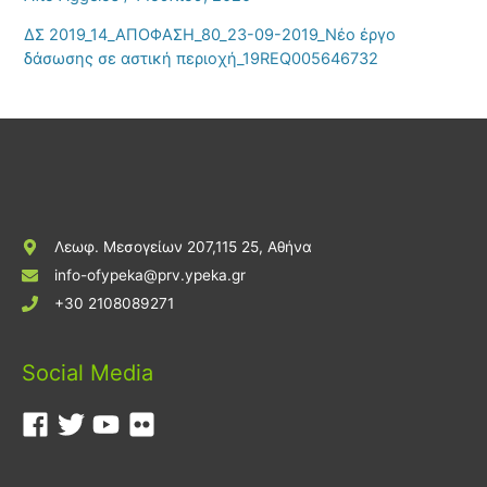
ΔΣ 2019_14_ΑΠΟΦΑΣΗ_80_23-09-2019_Νέο έργο
δάσωσης σε αστική περιοχή_19REQ005646732
Λεωφ. Μεσογείων 207,115 25, Αθήνα
info-ofypeka@prv.ypeka.gr
+30 2108089271
Social Media