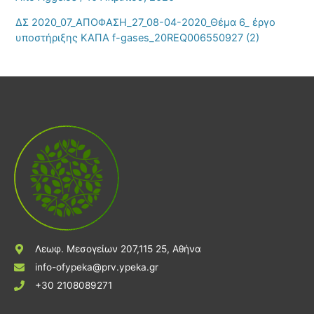
ΔΣ 2020_07_ΑΠΟΦΑΣΗ_27_08-04-2020_Θέμα 6_ έργο
υποστήριξης ΚΑΠΑ f-gases_20REQ006550927 (2)
Λεωφ. Μεσογείων 207,115 25, Αθήνα
info-ofypeka@prv.ypeka.gr
+30 2108089271