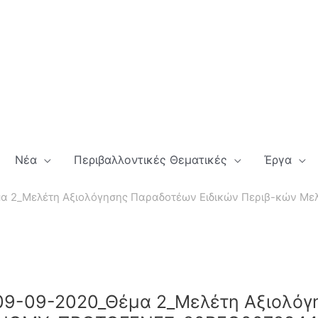
Νέα
Περιβαλλοντικές Θεματικές
Έργα
́μα 2_Μελέτη Αξιολόγησης Παραδοτέων Ειδικών Περιβ-κώ
9-09-2020_Θέμα 2_Μελέτη Αξιολόγ