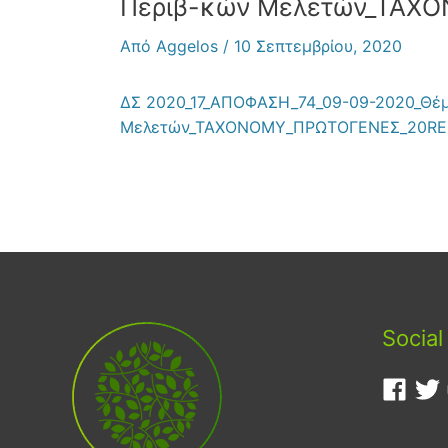
Περιβ-κών Μελετών_ΤΑΧ
Από
Aggelos
/
10 Σεπτεμβρίου, 2020
ΔΣ 2020_17_ΑΠΟΦΑΣΗ_74_09-09-2020_Θέμ
Μελετών_ΤΑΧΟΝΟΜΥ_ΠΡΩΤΟΓΕΝΕΣ_20RE
Social