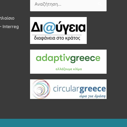
Αναζήτηση
για:
πλαίσιο
 Interreg