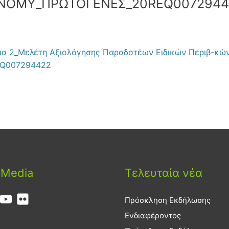
ΟΝΟΜΥ_ΠΡΩΤΟΓΕΝΕΣ_20REQ0072944
α 2_Μελέτη Αξιολόγησης Παραδοτέων Ειδικών Περιβ-κώ
Q007294422
 Media
Τελευταία νέα
Πρόσκληση Εκδήλωσης
Ενδιαφέροντος