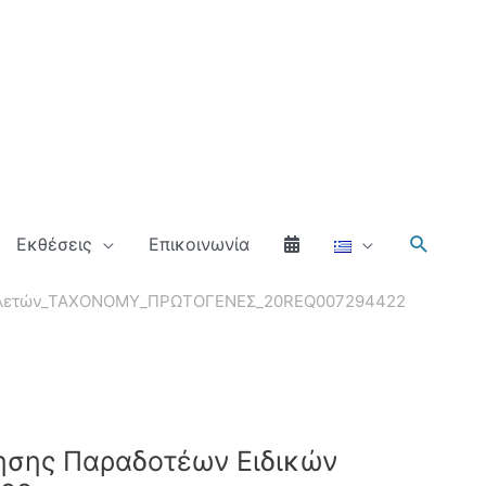
Αναζήτ
Εκθέσεις
Επικοινωνία
ν Μελετών_ΤΑΧΟΝΟΜΥ_ΠΡΩΤΟΓΕΝΕΣ_20REQ007294422
ησης Παραδοτέων Ειδικών