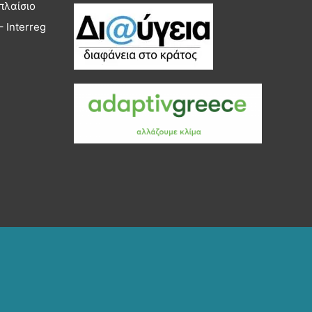
πλαίσιο
 Interreg