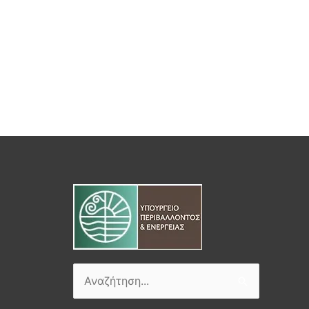
Αναζήτηση
για: