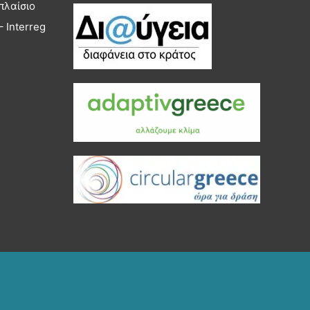
πλαίσιο
 Interreg