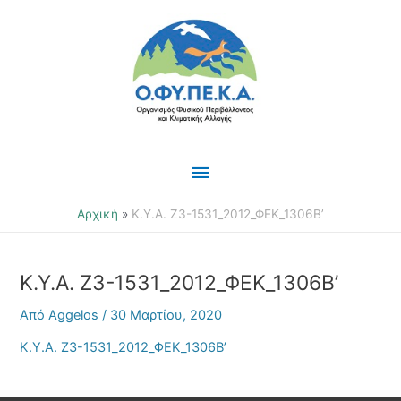
Μετάβαση
Κύριο
στο
περιεχόμενο
Μενού
Αρχική
Κ.Υ.Α. Ζ3-1531_2012_ΦΕΚ_1306Β’
Κ.Υ.Α. Ζ3-1531_2012_ΦΕΚ_1306Β’
Από
Aggelos
/
30 Μαρτίου, 2020
Κ.Υ.Α. Ζ3-1531_2012_ΦΕΚ_1306Β’