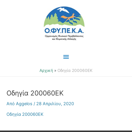
Μετάβαση
Κύριο
στο
περιεχόμενο
Μενού
Αρχική
Οδηγία 200060ΕΚ
Οδηγία 200060ΕΚ
Από
Aggelos
/
28 Απριλίου, 2020
Οδηγία 200060ΕΚ