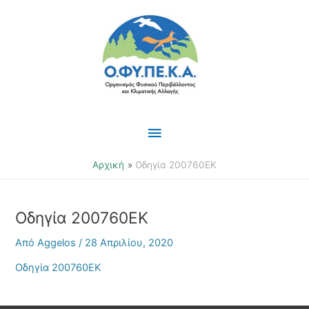
Μετάβαση
Κύριο
στο
περιεχόμενο
Μενού
Αρχική
Οδηγία 200760ΕΚ
Οδηγία 200760ΕΚ
Από
Aggelos
/
28 Απριλίου, 2020
Οδηγία 200760ΕΚ