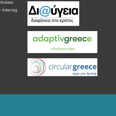
πλαίσιο
 Interreg