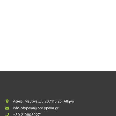
Λεωφ. Μεσογείων 207,115 25, Αθήνα
info-ofypeka@prv.ypeka.gr
+30 2108089271