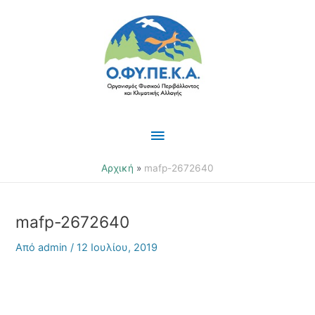
Μετάβαση
Κύριο
στο
περιεχόμενο
Μενού
Αρχική
mafp-2672640
mafp-2672640
Από
admin
/
12 Ιουλίου, 2019