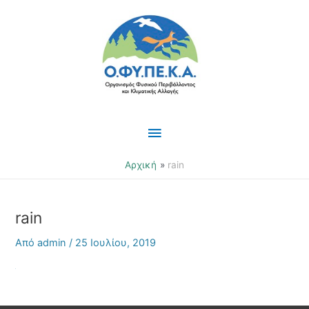
Μετάβαση
Κύριο
στο
περιεχόμενο
Μενού
Αρχική
rain
rain
Από
admin
/
25 Ιουλίου, 2019