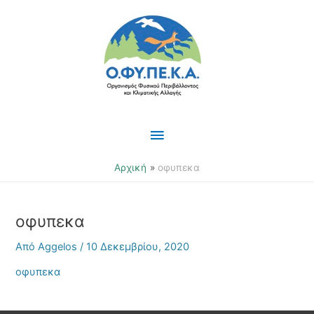
Μετάβαση
Κύριο
στο
περιεχόμενο
Μενού
Αρχική
οφυπεκα
οφυπεκα
Από
Aggelos
/
10 Δεκεμβρίου, 2020
οφυπεκα