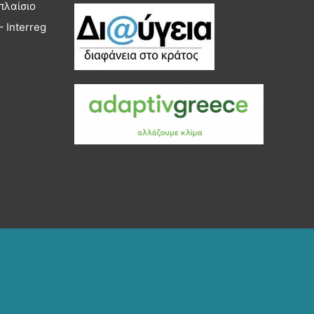
πλαίσιο
 Interreg