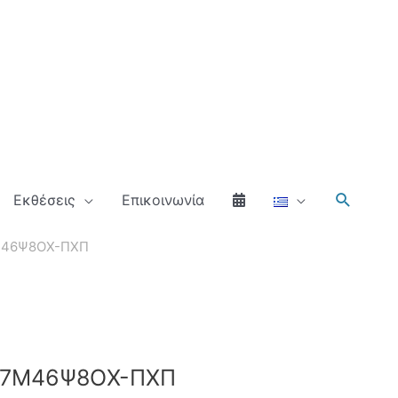
Αναζήτ
Εκθέσεις
Επικοινωνία
7Μ46Ψ8ΟΧ-ΠΧΠ
ΩΒ7Μ46Ψ8ΟΧ-ΠΧΠ