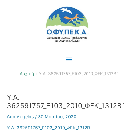
Μετάβαση
Κύριο
στο
περιεχόμενο
Μενού
Αρχική
Υ.Α. 362591757_Ε103_2010_ΦΕΚ_1312Β`
Υ.Α.
362591757_Ε103_2010_ΦΕΚ_1312Β`
Από
Aggelos
/
30 Μαρτίου, 2020
Υ.Α. 362591757_Ε103_2010_ΦΕΚ_1312Β`