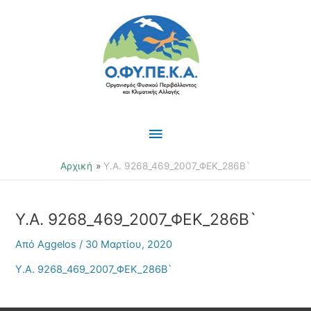
Μετάβαση
Κύριο
στο
περιεχόμενο
Μενού
Αρχική
Υ.Α. 9268_469_2007_ΦΕΚ_286Β`
Υ.Α. 9268_469_2007_ΦΕΚ_286Β`
Από
Aggelos
/
30 Μαρτίου, 2020
Υ.Α. 9268_469_2007_ΦΕΚ_286Β`