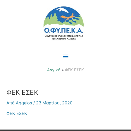
Μετάβαση
Κύριο
στο
περιεχόμενο
Μενού
Αρχική
ΦΕΚ ΕΣΕΚ
ΦΕΚ ΕΣΕΚ
Από
Aggelos
/
23 Μαρτίου, 2020
ΦΕΚ ΕΣΕΚ