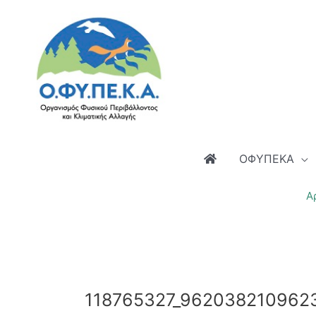
Μετάβαση
στο
περιεχόμενο
ΟΦΥΠΕΚΑ
Α
118765327_962038210962