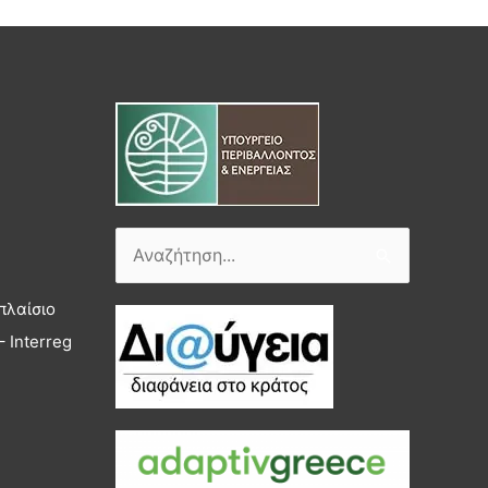
Αναζήτηση
για:
πλαίσιο
 Interreg