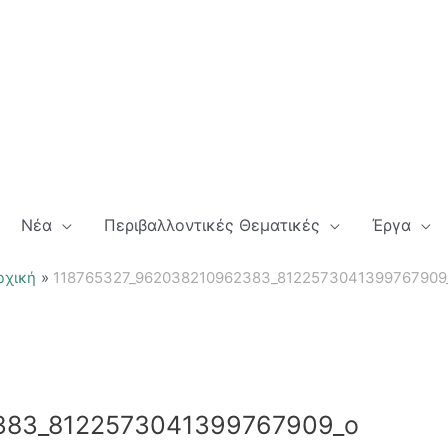
Νέα
Περιβαλλοντικές Θεματικές
Έργα
ρχική
118765327_962038210962383_8122573041399767909
383_8122573041399767909_o