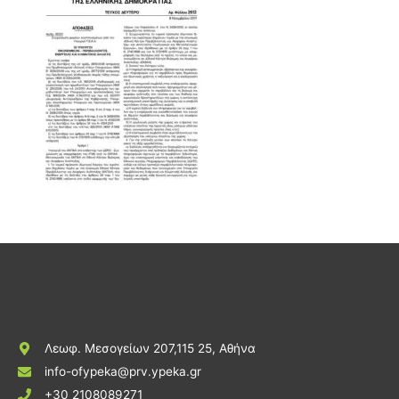
Λεωφ. Μεσογείων 207,115 25, Αθήνα
info-ofypeka@prv.ypeka.gr
+30 2108089271