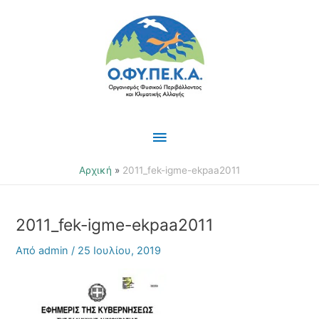
Μετάβαση
Κύριο
στο
περιεχόμενο
Μενού
Αρχική
2011_fek-igme-ekpaa2011
2011_fek-igme-ekpaa2011
Από
admin
/
25 Ιουλίου, 2019