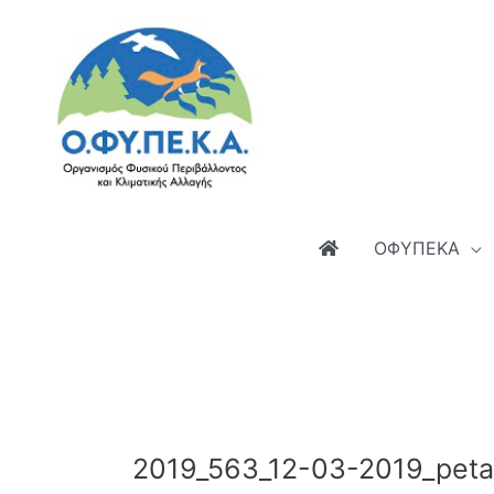
Μετάβαση
στο
περιεχόμενο
ΟΦΥΠΕΚΑ
2019_563_12-03-2019_peta