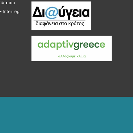
πλαίσιο
 Interreg