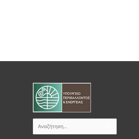
Αναζήτηση
για: