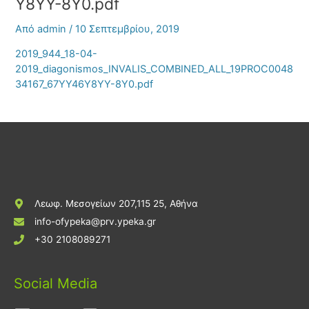
Y8YY-8Y0.pdf
Από
admin
/
10 Σεπτεμβρίου, 2019
2019_944_18-04-
2019_diagonismos_INVALIS_COMBINED_ALL_19PROC0048
34167_67YY46Y8YY-8Y0.pdf
Λεωφ. Μεσογείων 207,115 25, Αθήνα
info-ofypeka@prv.ypeka.gr
+30 2108089271
Social Media