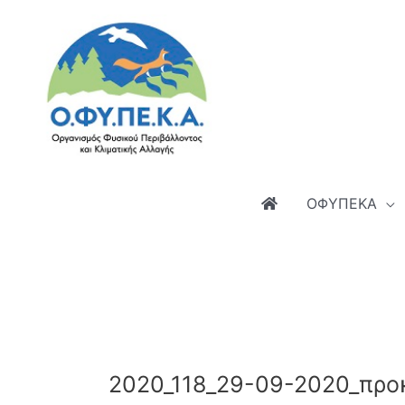
Μετάβαση
στο
περιεχόμενο
ΟΦΥΠΕΚΑ
2020_118_29-09-2020_προκ