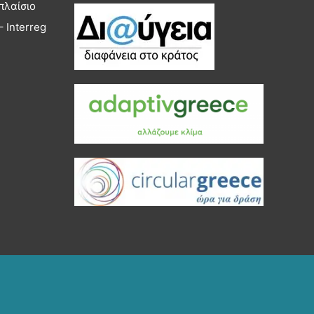
πλαίσιο
 Interreg