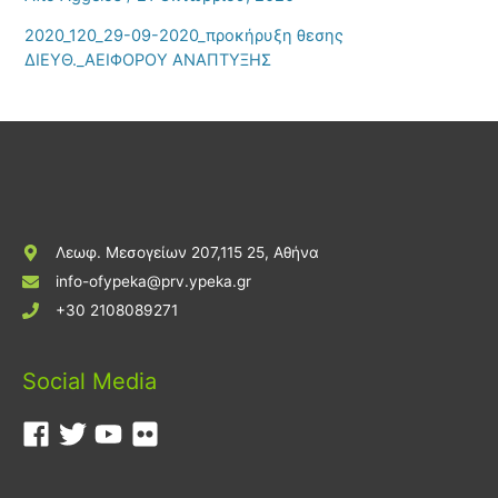
2020_120_29-09-2020_προκήρυξη θεσης
ΔΙΕΥΘ._ΑΕΙΦΟΡΟΥ ΑΝΑΠΤΥΞΗΣ
Λεωφ. Μεσογείων 207,115 25, Αθήνα
info-ofypeka@prv.ypeka.gr
+30 2108089271
Social Media