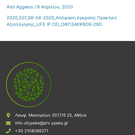
Από
Aggelos
/
8 Απριλίου, 2020
2020_507_08-04-2020_Απόφαση έγκρισης Πρακτικό
Αξιολόγησης_LIFE IP CEI_ΩΦΠ346Ψ8ΟΧ-29Ω
Λεωφ. Μεσογείων 207,115 25, Αθήνα
info-ofypeka@prv.ypeka.gr
+30 2108089271