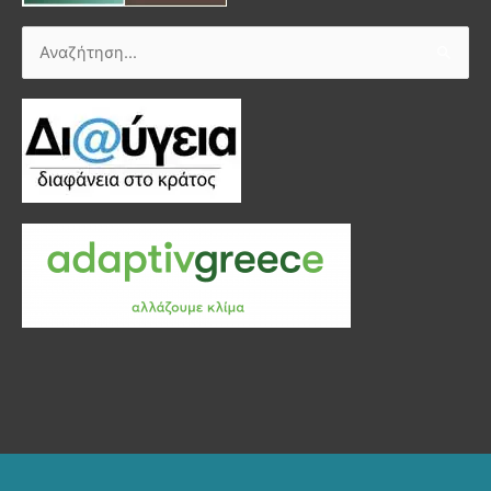
Αναζήτηση
για: