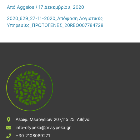
Από
Aggelos
/
17 Δεκεμβρίου, 2020
2020_629_27-11-2020_Απόφαση Λογιστικές
Υπηρεσίες_ΠΡΩΤΟΓΕΝΕΣ_20REQ007784728
Λεωφ. Μεσογείων 207,115 25, Αθήνα
info-ofypeka@prv.ypeka.gr
+30 2108089271