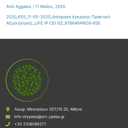
Από
Aggelos
/
11 Μαΐου, 2020
2020_655_11-05-2020_Απόφαση έγκρισης Πρακτικό
Αξιολόγησης_LIFE IP CEI Θ2_978646Ψ8ΟΧ-65Ε
Λεωφ. Μεσογείων 207,115 25, Αθήνα
info-ofypeka@prv.ypeka.gr
+30 2108089271