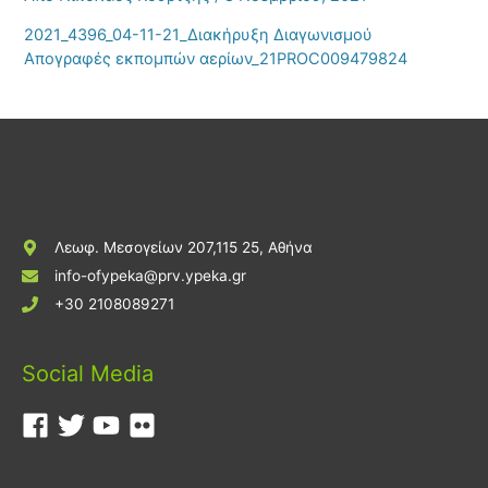
2021_4396_04-11-21_Διακήρυξη Διαγωνισμού
Απογραφές εκπομπών αερίων_21PROC009479824
Λεωφ. Μεσογείων 207,115 25, Αθήνα
info-ofypeka@prv.ypeka.gr
+30 2108089271
Social Media