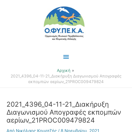
Μετάβαση
Κύριο
στο
περιεχόμενο
Μενού
Αρχική
2021_4396_04-11-21_Διακήρυξη Διαγωνισμού Απογραφές
εκπομπών αερίων_21PROC009479824
2021_4396_04-11-21_Διακήρυξη
Διαγωνισμού Απογραφές εκπομπών
αερίων_21PROC009479824
Από
Νικόλαος Κουρτζής
/
8 Νοεμβρίου, 2021