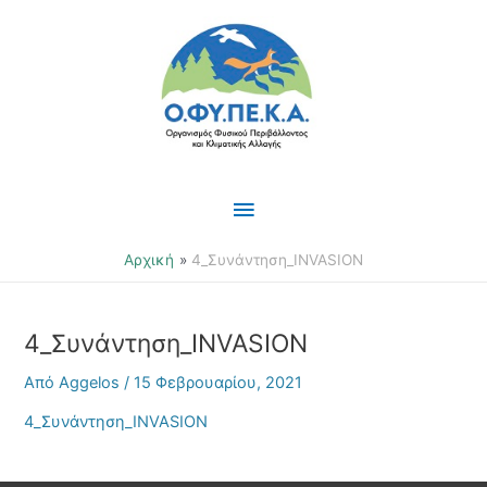
Μετάβαση
Κύριο
στο
περιεχόμενο
Μενού
Αρχική
4_Συνάντηση_INVASION
4_Συνάντηση_INVASION
Από
Aggelos
/
15 Φεβρουαρίου, 2021
4_Συνάντηση_INVASION