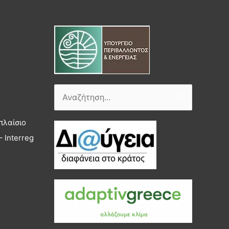
Αναζήτηση
για:
πλαίσιο
 Interreg