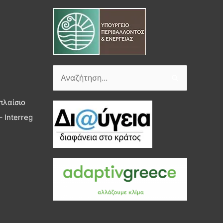
Αναζήτηση
για:
πλαίσιο
 Interreg