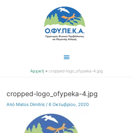
Μετάβαση
Κύριο
στο
περιεχόμενο
Μενού
Αρχική
cropped-logo_ofypeka-4.jpg
cropped-logo_ofypeka-4.jpg
Από
Matos Dimitris
/
6 Οκτωβρίου, 2020