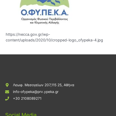
https://necca.gov.gr/wp-
content/uploads/2020/10/cropped-logo_ofypeka-4.jpg
Λεωφ. Μεσογείων 207,115 25, Αθήνα
info-ofypeka@prv.ypeka.gr
+30 2108089271
Social Media