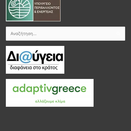
Αναζήτηση
για: