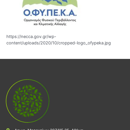
https://necca.gov.gr/wp-
content/uploads/2020/10/cropped-logo_ofypeka.jpg