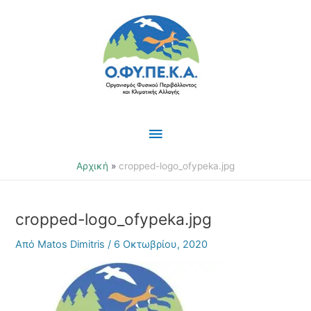
Μετάβαση
Κύριο
στο
περιεχόμενο
Μενού
Αρχική
cropped-logo_ofypeka.jpg
cropped-logo_ofypeka.jpg
Από
Matos Dimitris
/
6 Οκτωβρίου, 2020