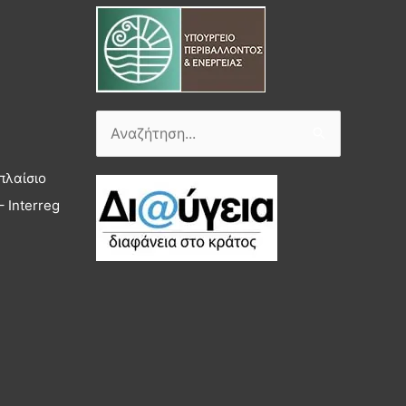
Αναζήτηση
για:
πλαίσιο
 Interreg