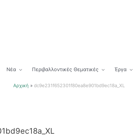
Νέα
Περιβαλλοντικές Θεματικές
Έργα
Αρχική
dc9e231f652301f80ea8e901bd9ec18a_XL
01bd9ec18a_XL