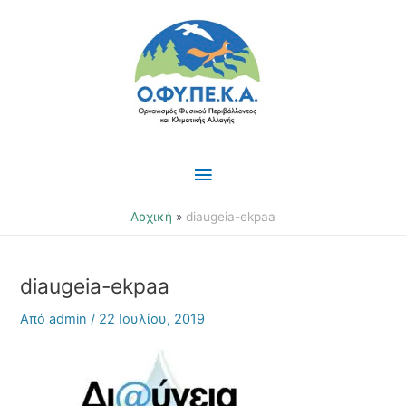
Μετάβαση
Κύριο
στο
περιεχόμενο
Μενού
Αρχική
diaugeia-ekpaa
diaugeia-ekpaa
Από
admin
/
22 Ιουλίου, 2019