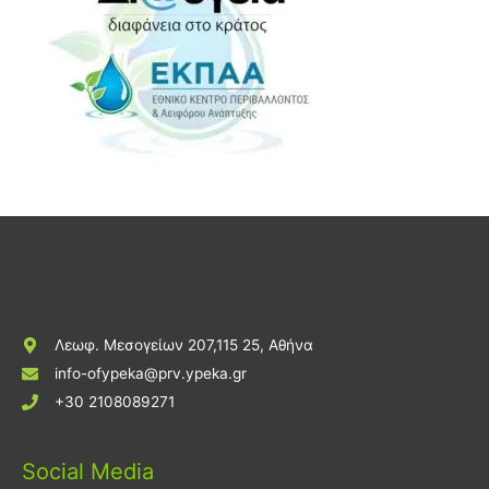
Λεωφ. Μεσογείων 207,115 25, Αθήνα
info-ofypeka@prv.ypeka.gr
+30 2108089271
Social Media