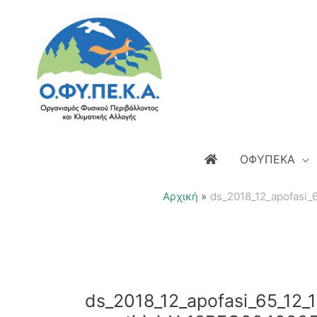
Μετάβαση
στο
περιεχόμενο
ΟΦΥΠΕΚΑ
Αρχική
ds_2018_12_apofasi_6
ds_2018_12_apofasi_65_12_1