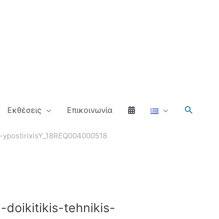
Αναζήτ
Εκθέσεις
Επικοινωνία
is-ypostirixisY_18REQ004000518
doikitikis-tehnikis-