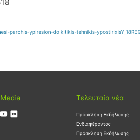
518
esi-parohis-ypiresion-doikitikis-tehnikis-ypostirixisY_18
 Media
Τελευταία νέα
Πρόσκληση Εκδήλωσης
Ενδιαφέροντος
Πρόσκληση Εκδήλωσης