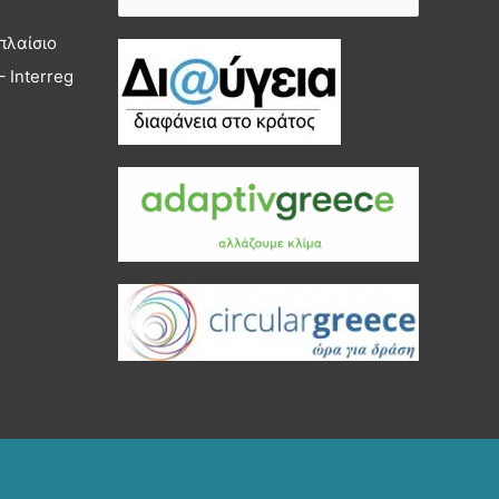
για:
πλαίσιο
 Interreg