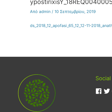
ypostirixisY_18REQ004000
Από
admin
/
10 Σεπτεμβρίου, 2019
ds_2018_12_apofasi_65_12_12-11-2018_anath
Social