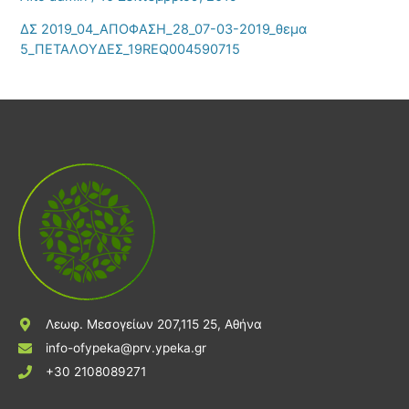
ΔΣ 2019_04_ΑΠΟΦΑΣΗ_28_07-03-2019_θεμα
5_ΠΕΤΑΛΟΥΔΕΣ_19REQ004590715
Λεωφ. Μεσογείων 207,115 25, Αθήνα
info-ofypeka@prv.ypeka.gr
+30 2108089271