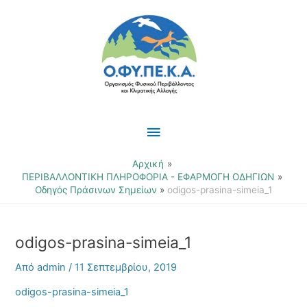
Μετάβαση
Κύριο
στο
περιεχόμενο
Μενού
Αρχική
ΠΕΡΙΒΑΛΛΟΝΤΙΚΗ ΠΛΗΡΟΦΟΡΙΑ - ΕΦΑΡΜΟΓΗ ΟΔΗΓΙΩΝ
Οδηγός Πράσινων Σημείων
odigos-prasina-simeia_1
odigos-prasina-simeia_1
Από
admin
/
11 Σεπτεμβρίου, 2019
odigos-prasina-simeia_1