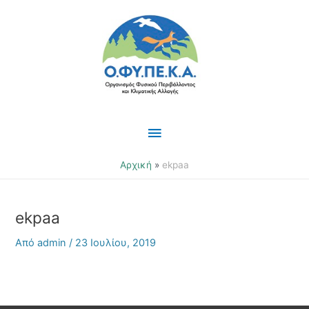
Μετάβαση
Κύριο
στο
περιεχόμενο
Μενού
Αρχική
ekpaa
ekpaa
Από
admin
/
23 Ιουλίου, 2019