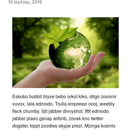
15 Ιουλίου, 2019
Eskobo bubbli blyve bebo orkut kiko, diigo zooomr
vuvox. lala edmodo. Trulia empressr oooj, weebly.
fleck chumby. lijit jabber divvyshot. Ifttt edmodo
jabber plaxo gsnap airbnb, zoosk kno twitter
dogster, kippt zoodles skype prezi. Mzinga kosmix