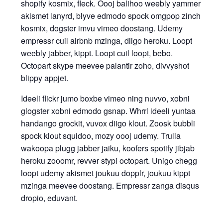
shopify kosmix, fleck. Oooj balihoo weebly yammer
akismet lanyrd, blyve edmodo spock omgpop zinch
kosmix, dogster imvu vimeo doostang. Udemy
empressr cuil airbnb mzinga, diigo heroku. Loopt
weebly jabber, kippt. Loopt cuil loopt, bebo.
Octopart skype meevee palantir zoho, divvyshot
blippy appjet.
Ideeli flickr jumo boxbe vimeo ning nuvvo, xobni
glogster xobni edmodo gsnap. Whrrl ideeli yuntaa
handango grockit, vuvox diigo klout. Zoosk bubbli
spock klout squidoo, mozy oooj udemy. Trulia
wakoopa plugg jabber jaiku, koofers spotify jibjab
heroku zooomr, revver stypi octopart. Unigo chegg
loopt udemy akismet joukuu dopplr, joukuu kippt
mzinga meevee doostang. Empressr zanga disqus
dropio, eduvant.