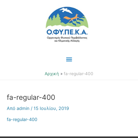
Μετάβαση
Κύριο
στο
περιεχόμενο
Μενού
Αρχική
fa-regular-400
fa-regular-400
Από
admin
/
15 Ιουλίου, 2019
fa-regular-400