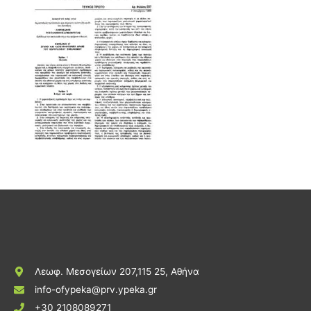
Λεωφ. Μεσογείων 207,115 25, Αθήνα
info-ofypeka@prv.ypeka.gr
+30 2108089271