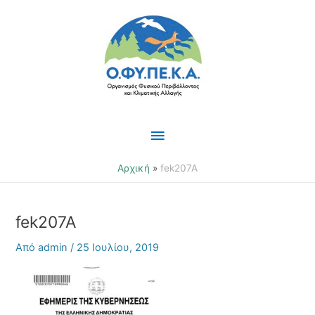
Μετάβαση
Κύριο
στο
περιεχόμενο
Μενού
Αρχική
fek207A
fek207A
Από
admin
/
25 Ιουλίου, 2019