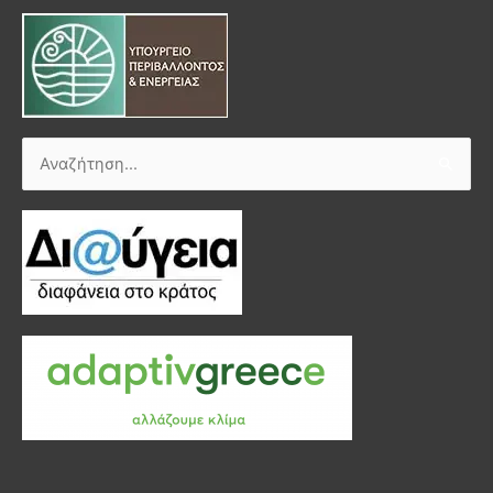
Αναζήτηση
για: