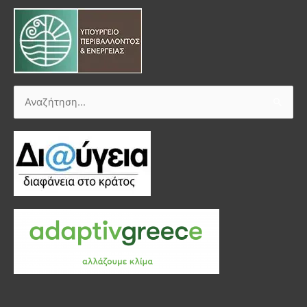
Αναζήτηση
για: