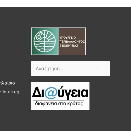
Αναζήτηση
για:
πλαίσιο
 Interreg