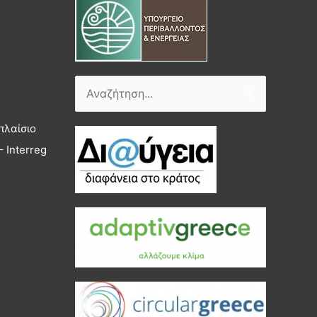
Αναζήτηση
για:
πλαίσιο
 Interreg