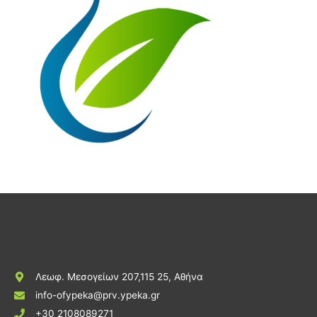
Λεωφ. Μεσογείων 207,115 25, Αθήνα
info-ofypeka@prv.ypeka.gr
+30 2108089271