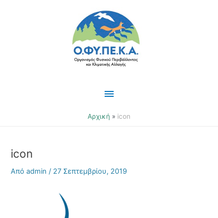
Μετάβαση
Κύριο
στο
περιεχόμενο
Μενού
Αρχική
icon
icon
Από
admin
/
27 Σεπτεμβρίου, 2019