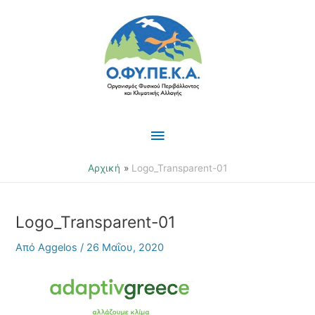
Μετάβαση
Κύριο
στο
περιεχόμενο
Μενού
Αρχική
Logo_Transparent-01
Logo_Transparent-01
Από
Aggelos
/
26 Μαΐου, 2020