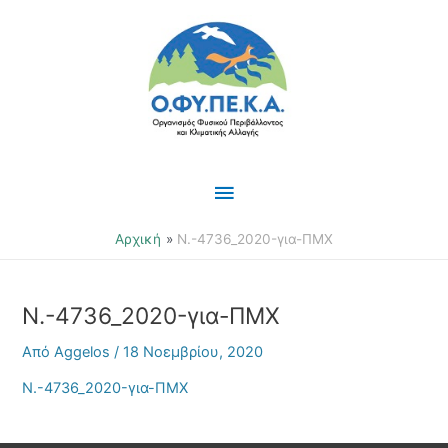
Μετάβαση
Κύριο
στο
περιεχόμενο
Μενού
Αρχική
N.-4736_2020-για-ΠΜΧ
N.-4736_2020-για-ΠΜΧ
Από
Aggelos
/
18 Νοεμβρίου, 2020
N.-4736_2020-για-ΠΜΧ