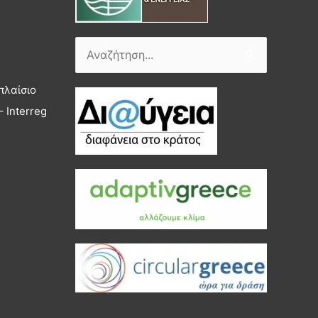
Αναζήτηση
για:
πλαίσιο
 Interreg