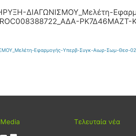
ΗΡΥΞΗ-ΔΙΑΓΩΝΙΣΜΟΥ_Μελέτη-Εφαρμ
ROC008388722_ΑΔΑ-ΡΚ7Δ46ΜΑΖΤ-
ΙΣΜΟΥ_Μελέτη-Εφαρμογής-Yπερβ-Συγκ-Αιωρ-Σωμ-Θεσ-
 Media
Τελευταία νέα