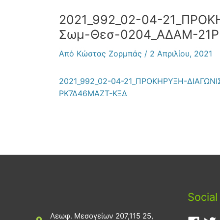
2021_992_02-04-21_ΠΡΟΚ
Σωμ-Θεσ-0204_ΑΔΑΜ-21P
Από
Κώστας Ζορμπάς
/
2 Απριλίου, 2021
2021_992_02-04-21_ΠΡΟΚΗΡΥΞΗ-ΔΙΑΓΩΝ
ΡΚ7Δ46ΜΑΖΤ-ΚΞΔ
Social
Λεωφ. Μεσογείων 207,115 25,