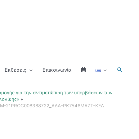
Αναζήτ
Εκθέσεις
Επικοινωνία
αρμογής για την αντιμετώπιση των υπερβάσεων των
λονίκης»
ΔΑΜ-21PROC008388722_ΑΔΑ-ΡΚ7Δ46ΜΑΖΤ-ΚΞΔ