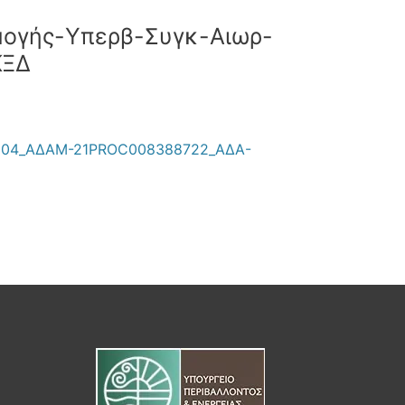
ογής-Yπερβ-Συγκ-Αιωρ-
ΚΞΔ
0204_ΑΔΑΜ-21PROC008388722_ΑΔΑ-